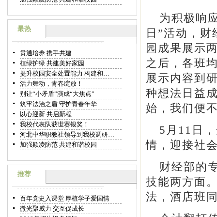
为积极响应
最热
日”活动，财
园成果展示
贯通培养 携手共建
之后，各班
植绿护绿 共建美好家园
提升校园安全处置能力 构建和…
展示内容到
活力舞动，青春绽放！
种想法日益
别让“小矛盾”演成“大焦点”
筑牢法治之盾 守护青春年华
始，我们便
以心迎新 共启新程
我校代表队获世赛银奖！
5月11日
河北中华职教社领导到我校调研…
情，迎接社
加强欺凌防范 共建和谐校园
财经部的
推荐
技能两方面
法，酒店班
百年党史入课堂 厚植学子爱国情
微光聚威力 交互促成长