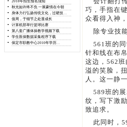
会计翻打
2018年招生报名须知
秋光如许终不负 一展豪情在今朝
巧，手指在
身体力行弘扬传统文化，过硬技…
众看得入神
值周，于细节之处显成长
计算机部举行篮球比赛
除专业技
第八套广播体操教学视频下载
学生医保数据采集程序下载
561班的
保定市职教中心2010年学历…
针和线在布
这边，562
溢的笑脸，
人。这一静
589班的
纹，写下激
致追求。
此同时，5