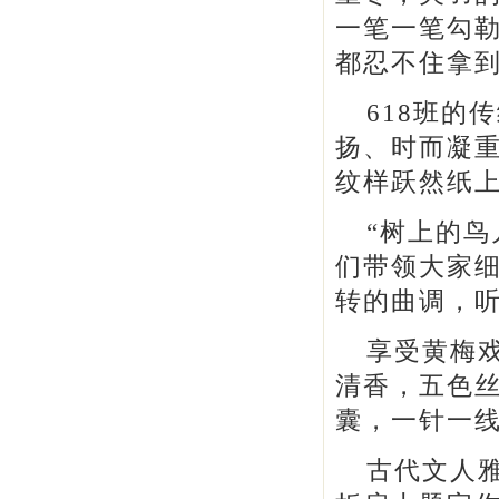
一笔一笔勾
都忍不住拿
618班的
扬、时而凝
纹样跃然纸
“树上的鸟
们带领大家
转的曲调，
享受黄梅戏
清香，五色
囊，一针一
古代文人雅