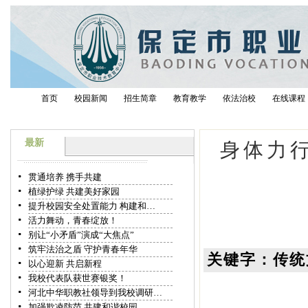
首页
校园新闻
招生简章
教育教学
依法治校
在线课程
最新
身体力
贯通培养 携手共建
植绿护绿 共建美好家园
提升校园安全处置能力 构建和…
活力舞动，青春绽放！
别让“小矛盾”演成“大焦点”
筑牢法治之盾 守护青春年华
关键字：传统
以心迎新 共启新程
我校代表队获世赛银奖！
河北中华职教社领导到我校调研…
加强欺凌防范 共建和谐校园