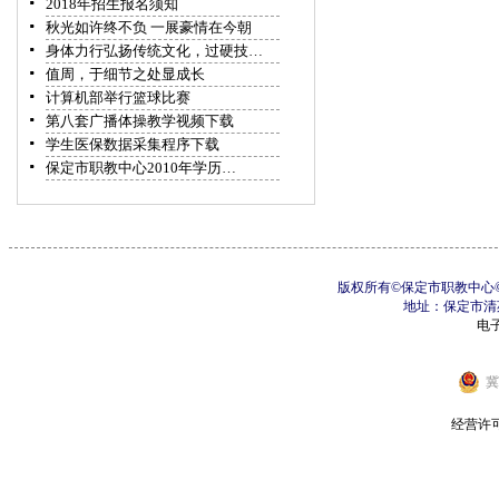
2018年招生报名须知
秋光如许终不负 一展豪情在今朝
身体力行弘扬传统文化，过硬技…
值周，于细节之处显成长
计算机部举行篮球比赛
第八套广播体操教学视频下载
学生医保数据采集程序下载
保定市职教中心2010年学历…
版权所有©保定市职教中心©制
地址：保定市清苑区
电子邮
冀
经营许