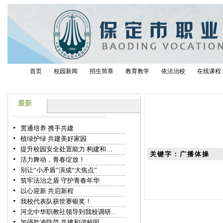
首页
校园新闻
招生简章
教育教学
依法治校
在线课程
最新
贯通培养 携手共建
植绿护绿 共建美好家园
提升校园安全处置能力 构建和…
关键字：广播体操
活力舞动，青春绽放！
别让“小矛盾”演成“大焦点”
筑牢法治之盾 守护青春年华
以心迎新 共启新程
我校代表队获世赛银奖！
河北中华职教社领导到我校调研…
加强欺凌防范 共建和谐校园