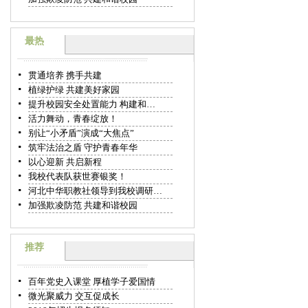
最热
贯通培养 携手共建
植绿护绿 共建美好家园
提升校园安全处置能力 构建和…
活力舞动，青春绽放！
别让“小矛盾”演成“大焦点”
筑牢法治之盾 守护青春年华
以心迎新 共启新程
我校代表队获世赛银奖！
河北中华职教社领导到我校调研…
加强欺凌防范 共建和谐校园
推荐
百年党史入课堂 厚植学子爱国情
微光聚威力 交互促成长