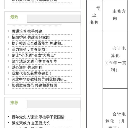
专
主修方
业
最热
向
名称
贯通培养 携手共建
植绿护绿 共建美好家园
提升校园安全处置能力 构建和…
会计电
活力舞动，青春绽放！
别让“小矛盾”演成“大焦点”
算化
筑牢法治之盾 守护青春年华
（五年一贯
以心迎新 共启新程
制）
我校代表队获世赛银奖！
河北中华职教社领导到我校调研…
加强欺凌防范 共建和谐校园
推荐
会计电
百年党史入课堂 厚植学子爱国情
算化 （升
微光聚威力 交互促成长