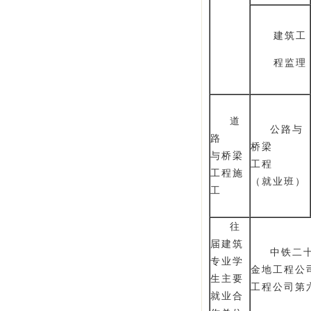
建筑工
程监理
道
公路与
路
桥梁
与桥梁
工程
工程施
（就业班）
工
往
届建筑
中铁二
专业学
金地工程公
生主要
工程公司第
就业合