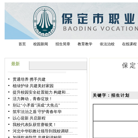
首页
校园新闻
招生简章
教育教学
依法治校
在线课程
最新
保定
贯通培养 携手共建
植绿护绿 共建美好家园
提升校园安全处置能力 构建和…
关键字：招生计划
活力舞动，青春绽放！
别让“小矛盾”演成“大焦点”
筑牢法治之盾 守护青春年华
以心迎新 共启新程
我校代表队获世赛银奖！
河北中华职教社领导到我校调研…
加强欺凌防范 共建和谐校园