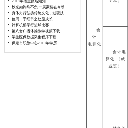
学班）
2018年招生报名须知
秋光如许终不负 一展豪情在今朝
身体力行弘扬传统文化，过硬技…
值周，于细节之处显成长
计算机部举行篮球比赛
会
第八套广播体操教学视频下载
学生医保数据采集程序下载
计
保定市职教中心2010年学历…
电算化
会计电
算化 （就
业班）