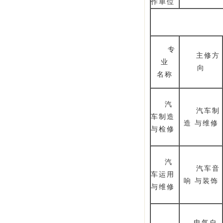
作单位
专
主修方
业
向
名称
汽
汽车制
车制造
造 与维修
与检修
汽
汽车音
车运用
响 与装饰
与维修
电气自