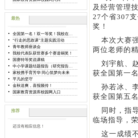
及经营管理
27个省30
最热
奖！
全国第一名！双一等奖！我校在…
本次大赛
“行走的思政课”主题实践活动
青年教师座谈会
两位老师的
我校代表队获世赛多个赛道铜奖！
国赛特等奖说课稿
刘宇航、赵
中小学课题结题报告（研究报告…
获全国第一
家校携手育芳华 同心筑梦向未来
平凡的坚守
孙若冰、李
金秋送爽，喜报频传！
国家教育资源库校园网入口
获全国第五
同时，指
推荐
临场指导，荣
还没有相应信息！
这一成绩