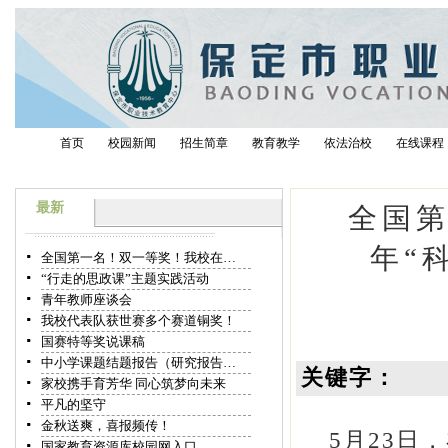
首页
校园新闻
招生简章
教育教学
依法治校
在线课程
最新
全国第
年“
全国第一名！双一等奖！我校在…
“行走的思政课”主题实践活动
青年教师座谈会
我校代表队获世赛多个赛道铜奖！
国赛特等奖说课稿
中小学课题结题报告（研究报告…
关键字：
家校携手育芳华 同心筑梦向未来
平凡的坚守
金秋送爽，喜报频传！
5月23日
国家教育资源库校园网入口