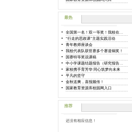
最热
全国第一名！双一等奖！我校在…
“行走的思政课”主题实践活动
青年教师座谈会
我校代表队获世赛多个赛道铜奖！
国赛特等奖说课稿
中小学课题结题报告（研究报告…
家校携手育芳华 同心筑梦向未来
平凡的坚守
金秋送爽，喜报频传！
国家教育资源库校园网入口
推荐
还没有相应信息！