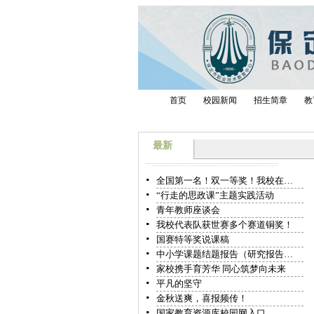
首页
校园新闻
招生简章
教
最新
全国第一名！双一等奖！我校在…
“行走的思政课”主题实践活动
青年教师座谈会
我校代表队获世赛多个赛道铜奖！
国赛特等奖说课稿
中小学课题结题报告（研究报告…
家校携手育芳华 同心筑梦向未来
平凡的坚守
金秋送爽，喜报频传！
国家教育资源库校园网入口