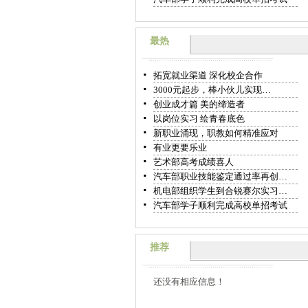
最热
拓宽就业渠道 深化校企合作
3000元起步，棒小伙儿实现…
创业成才篇 美的缔造者
以岗位实习 绘青春底色
新职业涌现，职教如何精准应对
有业更要乐业
艺术部高考成绩喜人
汽车部职业技能鉴定通过率再创…
机电部组织学生到合锐赛尔实习…
汽车部学子顺利完成高校单招考试
推荐
还没有相应信息！