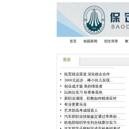
首页
校园新闻
招生简章
教
最新
拓宽就业渠道 深化校企合作
3000元起步，棒小伙儿实现…
创业成才篇 美的缔造者
以岗位实习 绘青春底色
新职业涌现，职教如何精准应对
有业更要乐业
艺术部高考成绩喜人
汽车部职业技能鉴定通过率再创…
机电部组织学生到合锐赛尔实习…
汽车部学子顺利完成高校单招考试